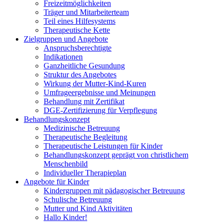
Freizeitmöglichkeiten
Träger und Mitarbeiterteam
Teil eines Hilfesystems
Therapeutische Kette
Zielgruppen und Angebote
Anspruchsberechtigte
Indikationen
Ganzheitliche Gesundung
Struktur des Angebotes
Wirkung der Mutter-Kind-Kuren
Umfrageergebnisse und Meinungen
Behandlung mit Zertifikat
DGE-Zertifizierung für Verpflegung
Behandlungskonzept
Medizinische Betreuung
Therapeutische Begleitung
Therapeutische Leistungen für Kinder
Behandlungskonzept geprägt von christlichem
Menschenbild
Individueller Therapieplan
Angebote für Kinder
Kindergruppen mit pädagogischer Betreuung
Schulische Betreuung
Mutter und Kind Aktivitäten
Hallo Kinder!