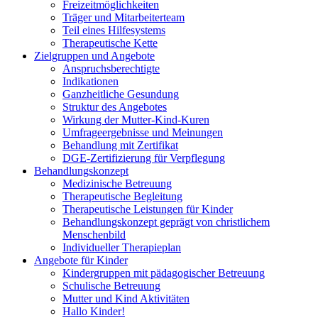
Freizeitmöglichkeiten
Träger und Mitarbeiterteam
Teil eines Hilfesystems
Therapeutische Kette
Zielgruppen und Angebote
Anspruchsberechtigte
Indikationen
Ganzheitliche Gesundung
Struktur des Angebotes
Wirkung der Mutter-Kind-Kuren
Umfrageergebnisse und Meinungen
Behandlung mit Zertifikat
DGE-Zertifizierung für Verpflegung
Behandlungskonzept
Medizinische Betreuung
Therapeutische Begleitung
Therapeutische Leistungen für Kinder
Behandlungskonzept geprägt von christlichem
Menschenbild
Individueller Therapieplan
Angebote für Kinder
Kindergruppen mit pädagogischer Betreuung
Schulische Betreuung
Mutter und Kind Aktivitäten
Hallo Kinder!