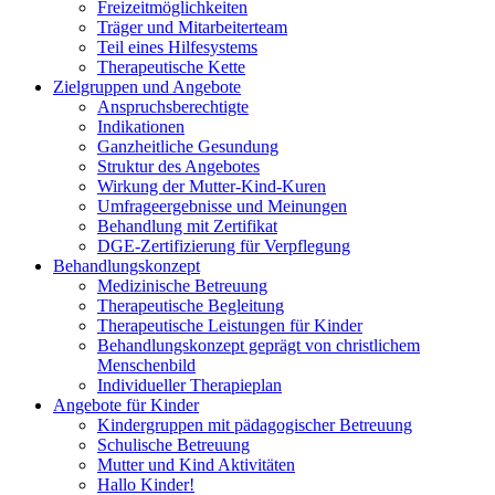
Freizeitmöglichkeiten
Träger und Mitarbeiterteam
Teil eines Hilfesystems
Therapeutische Kette
Zielgruppen und Angebote
Anspruchsberechtigte
Indikationen
Ganzheitliche Gesundung
Struktur des Angebotes
Wirkung der Mutter-Kind-Kuren
Umfrageergebnisse und Meinungen
Behandlung mit Zertifikat
DGE-Zertifizierung für Verpflegung
Behandlungskonzept
Medizinische Betreuung
Therapeutische Begleitung
Therapeutische Leistungen für Kinder
Behandlungskonzept geprägt von christlichem
Menschenbild
Individueller Therapieplan
Angebote für Kinder
Kindergruppen mit pädagogischer Betreuung
Schulische Betreuung
Mutter und Kind Aktivitäten
Hallo Kinder!