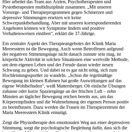
Hier arbeitet das Team aus Ärzten, Psychotherapeuten und
Pysiotherapeuten multidisziplinär zusammen. „Mit unseren
Vorsorge- und Therapieprogrammen gegen Schmerzen und
depressive Stimmungen ersetzen wir keine
Schwerpunktbehandlung. Aber mit unseren korrespondierenden
Angeboten können wir Symptome lindern und positive
Verhaltensweisen einüben“, erklärt die 37-Jährige.
Ein zentraler Aspekt des Therapieangebotes der Klinik Maria
Meeresstern ist die Bewegung. Auch wenn Betroffenen aufgrund
der negativen Stimmungslage nicht danach zumute sein mag, ist
körperliche Aktivität in solchen Situationen eine wertvolle Methode,
um dem eigenen Leben und der Freude daran wieder neuen
Schwung zu geben. Und dabei ist es gar nicht nötig, sich zum
Hochleistungssportler zu wandeln. „Schon die regelmäßige
Bewegung im kleinen Rahmen hat große Auswirkungen auf das
eigene Wohlbefinden“, weiß Mattersberger. Ob einfache Übungen
zuhause oder kurze Spaziergänge an der frischen Luft – zehn
Minuten an täglicher Bewegung reichen bereits aus, um das
Körperempfinden und die Wahrnehmung der eigenen Person positiv
zu beeinflussen. Dazu werden die Frauen im Therapiezentrum der
Maria Meeresstern Klinik ermutigt.
Zeigt die Physiotherapie den emotionalen Weg aus einer depressiven
Stimmung, sorgt die psychologische Begleitung dafür, dass sich die