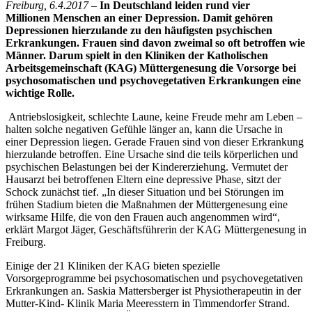
Freiburg, 6.4.2017
–
In Deutschland leiden rund vier
Millionen
Menschen an einer Depression. Damit gehören
Depressionen
hierzulande zu den häufigsten psychischen
Erkrankungen. Frauen
sind davon zweimal so oft betroffen wie
Männer. Darum spielt in
den Kliniken der Katholischen
Arbeitsgemeinschaft (KAG)
Müttergenesung die Vorsorge bei
psychosomatischen und
psychovegetativen Erkrankungen eine
wichtige Rolle.
Antriebslosigkeit, schlechte Laune, keine Freude mehr am Leben –
halten solche negativen Gefühle länger an, kann die Ursache in
einer Depression liegen. Gerade Frauen sind von dieser Erkrankung
hierzulande betroffen. Eine Ursache sind die teils körperlichen und
psychischen Belastungen bei der Kindererziehung. Vermutet der
Hausarzt bei betroffenen Eltern eine depressive Phase, sitzt der
Schock zunächst tief. „In dieser Situation und bei Störungen im
frühen Stadium bieten die Maßnahmen der Müttergenesung eine
wirksame Hilfe, die von den Frauen auch angenommen wird“,
erklärt Margot Jäger, Geschäftsführerin der KAG Müttergenesung in
Freiburg.
Einige der 21 Kliniken der KAG bieten spezielle
Vorsorgeprogramme bei psychosomatischen und psychovegetativen
Erkrankungen an. Saskia Mattersberger ist Physiotherapeutin in der
Mutter-Kind- Klinik Maria Meeresstern in Timmendorfer Strand.